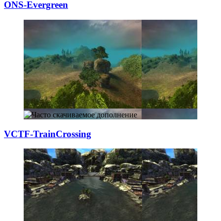
ONS-Evergreen
VCTF-TrainCrossi
­ng