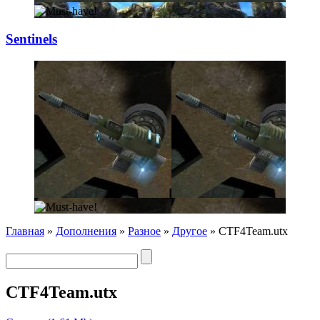
Sentinels
Главная
»
Дополнения
»
Разное
»
Другое
» CTF4Team.utx
CTF4Team.utx