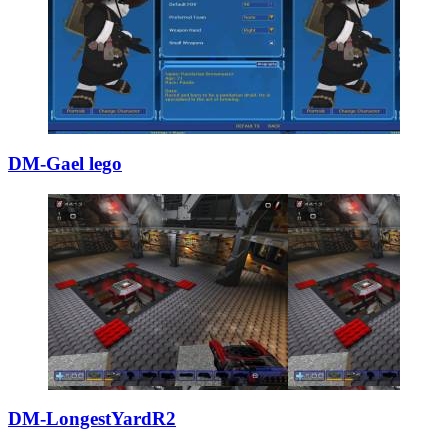
DM-Gael lego
DM-LongestYardR2