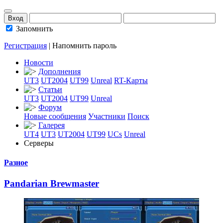
Запомнить
Регистрация
|
Напомнить пароль
Новости
Дополнения
UT3
UT2004
UT99
Unreal
RT-Карты
Статьи
UT3
UT2004
UT99
Unreal
Форум
Новые сообщения
Участники
Поиск
Галерея
UT4
UT3
UT2004
UT99
UCs
Unreal
Серверы
Разное
Pandarian Brewma
­ster