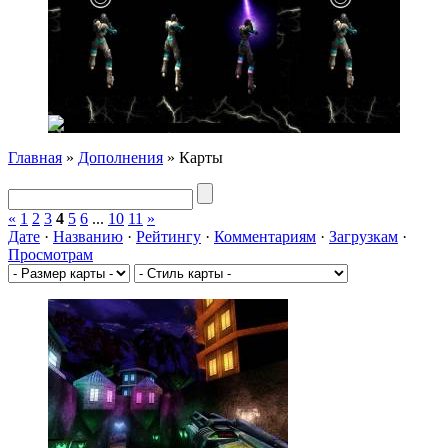
Главная
»
Дополнения
»
Карты
«
1
2
3
4
5
6
...
10
11
»
Дате
·
Названию
·
Рейтингу
·
Комментариям
·
Загрузкам
·
Просмотрам