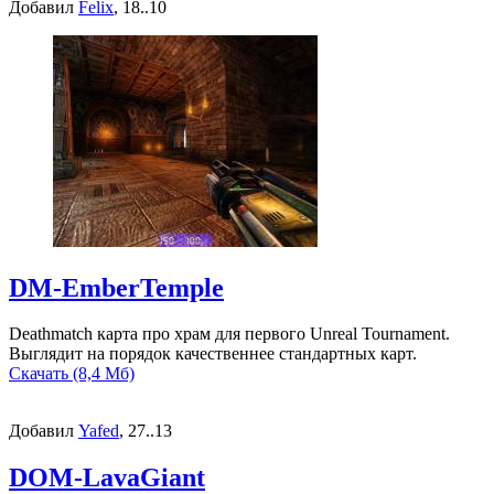
Добавил
Felix
, 18..10
DM-EmberTemple
Deathmatch карта про храм для первого Unreal Tournament.
Выглядит на порядок качественнее стандартных карт.
Скачать (8,4 Мб)
Добавил
Yafed
, 27..13
DOM-LavaGiant