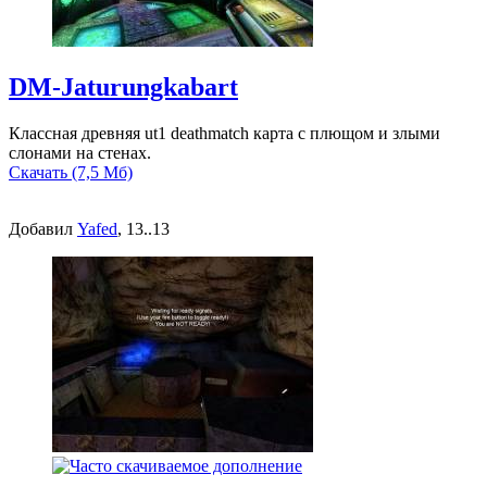
DM-Jaturungkabart
Классная древняя ut1 deathmatch карта с плющом и злыми
слонами на стенах.
Скачать (7,5 Мб)
Добавил
Yafed
, 13..13