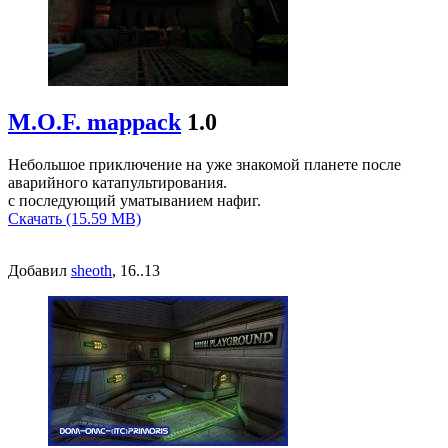
M.O.F. mappack
1.0
Небольшое приключение на уже знакомой планете после
аварийного катапультирования.
с последующий уматыванием нафиг.
Скачать (15.59 MB)
Добавил
sheoth
, 16..13