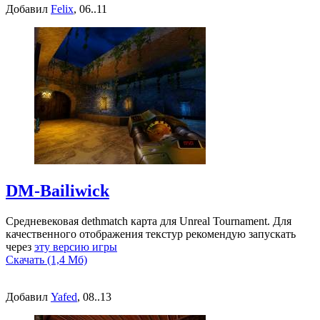
Добавил
Felix
, 06..11
DM-Bailiwick
Средневековая dethmatch карта для Unreal Tournament. Для
качественного отображения текстур рекомендую запускать
через
эту версию игры
Скачать (1,4 Мб)
Добавил
Yafed
, 08..13