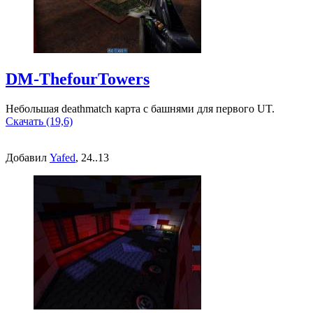
DM-ThefourTowers
Небольшая deathmatch карта с башнями для первого UT.
Скачать (19,6)
Добавил
Yafed
, 24..13