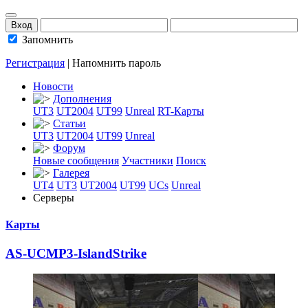
Запомнить
Регистрация
|
Напомнить пароль
Новости
Дополнения
UT3
UT2004
UT99
Unreal
RT-Карты
Статьи
UT3
UT2004
UT99
Unreal
Форум
Новые сообщения
Участники
Поиск
Галерея
UT4
UT3
UT2004
UT99
UCs
Unreal
Серверы
Карты
AS-UCMP3-IslandS
­trike