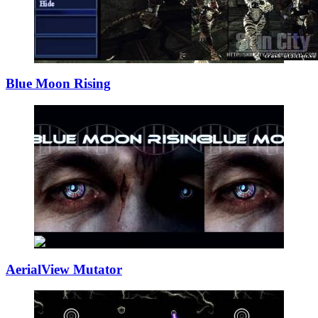
Blue Moon Rising
AerialView Mutat
­or