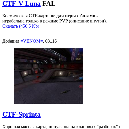
CTF-V-Luna
FAL
Космическая CTF-карта
не для игры с ботами
-
играбельна только в режиме PVP (описание внутри).
Скачать (450.5 Kb)
Добавил
=VENOM=
, 03..16
CTF-Sprinta
Хорошая мясная карта, популярна на клановых "разборах" с