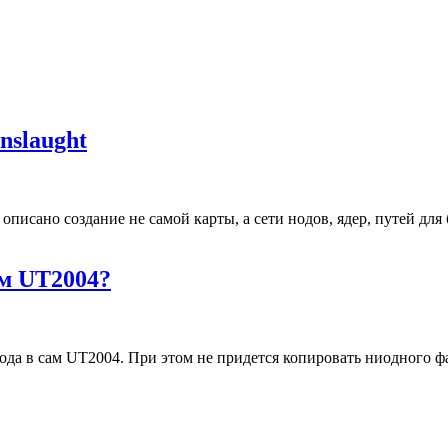
nslaught
описано создание не самой карты, а сети нодов, ядер, путей для
ом UT2004?
ода в сам UT2004. При этом не придется копировать ниодного ф