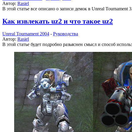
Автор:
Rasiel
В этой статье все описано о записи демок в Unreal Tournament 3
Как извлекать uz2 и что такое uz2
Unreal Tournament 2004
-
Руководства
Автор:
Rasiel
В этой статье будет подробно разьяснен смысл и способ исполь