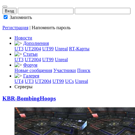
Запомнить
Регистрация
|
Напомнить пароль
Новости
Дополнения
UT3
UT2004
UT99
Unreal
RT-Карты
Статьи
UT3
UT2004
UT99
Unreal
Форум
Новые сообщения
Участники
Поиск
Галерея
UT4
UT3
UT2004
UT99
UCs
Unreal
Серверы
KBR-BombingHoops