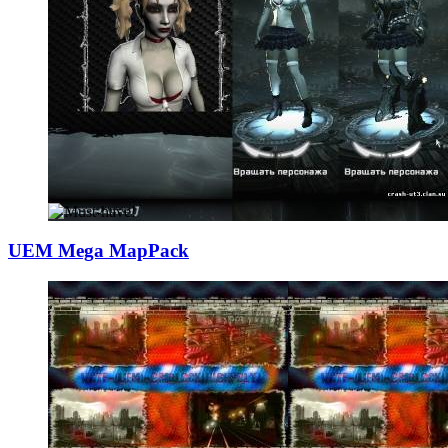
UEM Mega MapPack