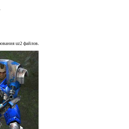
.
зования uz2 файлов.