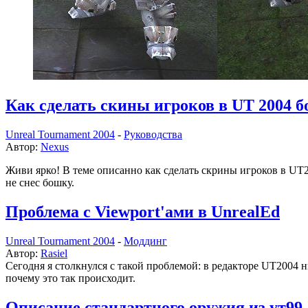
Как сделать скины игроков в UT 2004 
Unreal Tournament 2004
-
Руководства
Автор:
Nexus
Живи ярко! В теме описанно как сделать скрины игроков в UT20
не снес бошку.
Проблема с Viewport'ами в UnrealEd
Unreal Tournament 2004
-
Моддинг
Автор:
Rasiel
Сегодня я столкнулся с такой проблемой: в редакторе UT2004 н
почему это так происходит.
Описание стандартного оружия из ут99