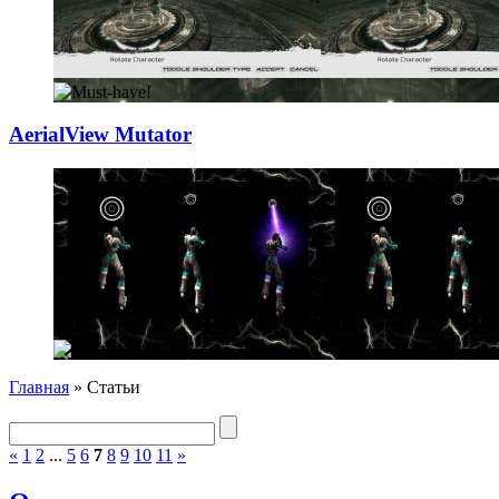
AerialView Mutat
­or
Главная
» Статьи
«
1
2
...
5
6
7
8
9
10
11
»