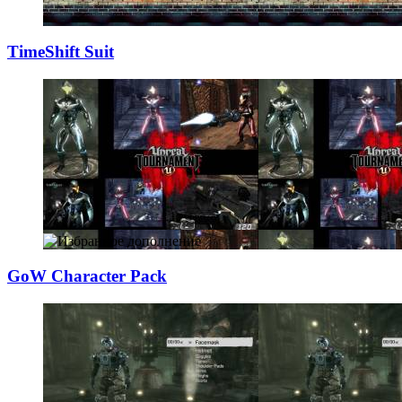
TimeShift Suit
GoW Character Pa
­ck