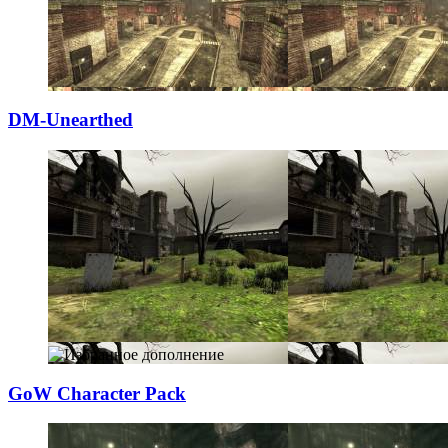
DM-Unearthed
GoW Character Pa
­ck