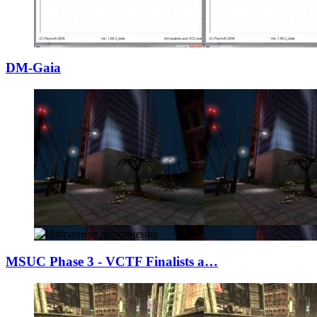
DM-Gaia
MSUC Phase 3 - V
­CTF Finalists a…