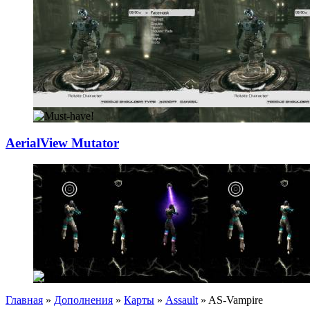
AerialView Mutat
­or
Главная
»
Дополнения
»
Карты
»
Assault
» AS-Vampire