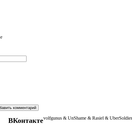
ие
volfgunus & UnShame & Rasiel & UberSoldi
ВКонтакте