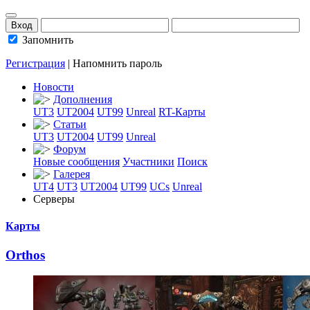
Запомнить
Регистрация
|
Напомнить пароль
Новости
Дополнения
UT3
UT2004
UT99
Unreal
RT-Карты
Статьи
UT3
UT2004
UT99
Unreal
Форум
Новые сообщения
Участники
Поиск
Галерея
UT4
UT3
UT2004
UT99
UCs
Unreal
Серверы
Карты
Orthos