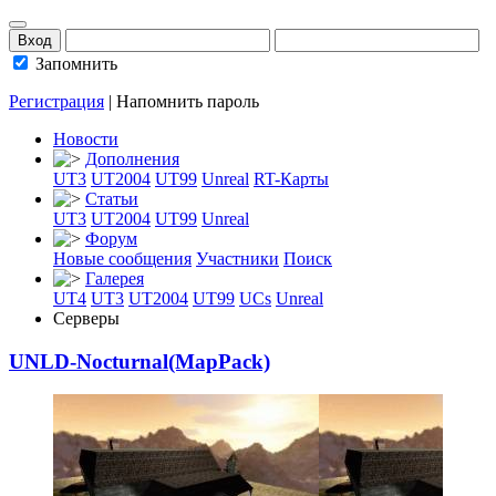
Запомнить
Регистрация
|
Напомнить пароль
Новости
Дополнения
UT3
UT2004
UT99
Unreal
RT-Карты
Статьи
UT3
UT2004
UT99
Unreal
Форум
Новые сообщения
Участники
Поиск
Галерея
UT4
UT3
UT2004
UT99
UCs
Unreal
Серверы
UNLD-Nocturnal(M
­apPack)