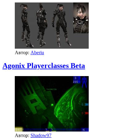
Автор:
Aberiu
Agonix Playerclasses Beta
Автор:
Shadow97