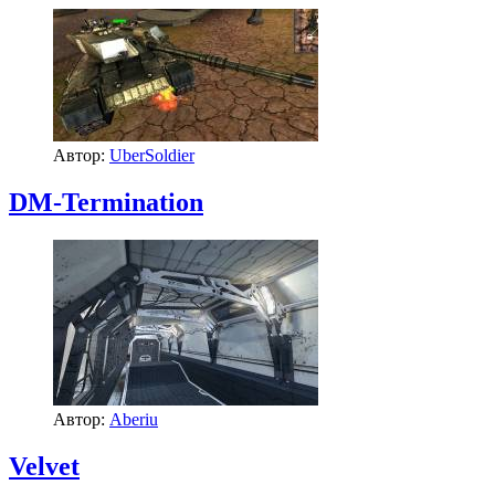
Автор:
UberSoldier
DM-Termination
Автор:
Aberiu
Velvet