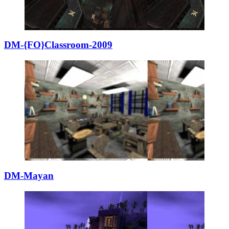
DM-{FO}Classroom
­-2009
DM-Mayan