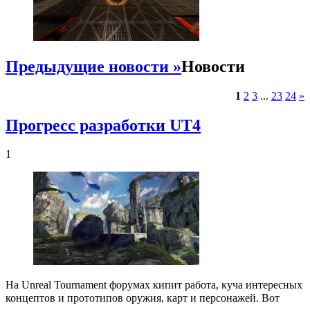
Предыдущие новости »
Новости
1
2
3
...
23
24
»
Прогресс разработки UT4
1
На Unreal Tournament форумах кипит работа, куча интересных
концептов и прототипов оружия, карт и персонажей.
Вот