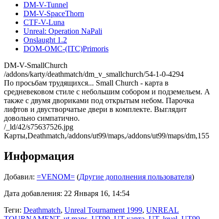
DM-V-Tunnel
DM-V-SpaceThorn
CTF-V-Luna
Unreal: Operation NaPali
Onslaught 1.2
DOM-OMC-(ITC)Primoris
DM-V-SmallChurch
/addons/karty/deathmatch/dm_v_smallchurch/54-1-0-4294
По просьбам трудящихся... Small Church - карта в
средневековом стиле с небольшим собором и подземельем. А
также с двумя двориками под открытым небом. Парочка
лифтов и двустворчатые двери в комплекте. Выглядит
довольно симпатично.
/_ld/42/s75637526.jpg
Карты,Deathmatch,/addons/ut99/maps,/addons/ut99/maps/dm,155
Информация
Добавил:
=VENOM=
(
Другие дополнения пользователя
)
Дата добавления: 22 Января 16, 14:54
Теги:
Deathmatch
,
Unreal Tournament 1999
,
UNREAL
TOURNAMENT
,
ut maps
,
UT99
,
UT карта
,
UT
,
level
,
UT99