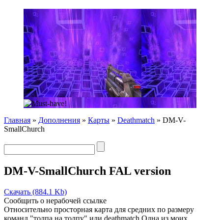
Главная
»
Дополнения
»
Карты
»
Deathmatch
» DM-V-
SmallChurch
DM-V-SmallChurch FAL version
Скачать (884.1 Kb)
Сообщить о нерабочей ссылке
Относительно просторная карта для средних по размеру
команд "толпа на толпу" или deathmatch.Одна из моих