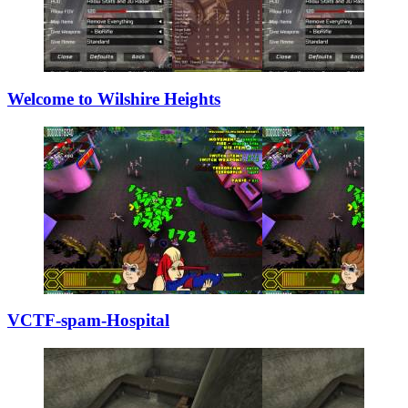
Welcome to Wilsh
­ire Heights
VCTF-spam-Hospit
­al