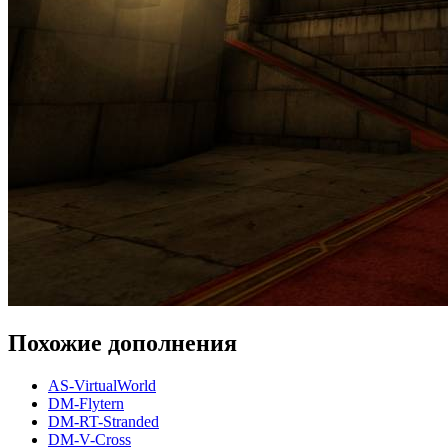
Похожие дополнения
AS-VirtualWorld
DM-Flytern
DM-RT-Stranded
DM-V-Cross