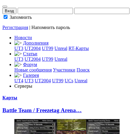
Запомнить
Регистрация
|
Напомнить пароль
Новости
Дополнения
UT3
UT2004
UT99
Unreal
RT-Карты
Статьи
UT3
UT2004
UT99
Unreal
Форум
Новые сообщения
Участники
Поиск
Галерея
UT4
UT3
UT2004
UT99
UCs
Unreal
Серверы
Карты
Battle Team / Fr
­eezetag Arena…