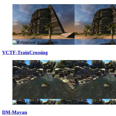
VCTF-TrainCrossi
­ng
DM-Mayan