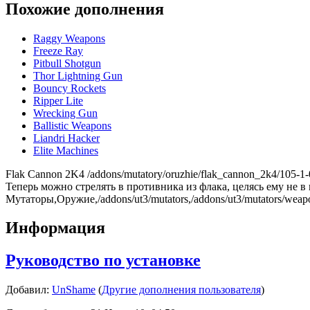
Похожие дополнения
Raggy Weapons
Freeze Ray
Pitbull Shotgun
Thor Lightning Gun
Bouncy Rockets
Ripper Lite
Wrecking Gun
Ballistic Weapons
Liandri Hacker
Elite Machines
Flak Cannon 2K4
/addons/mutatory/oruzhie/flak_cannon_2k4/105-1
Теперь можно стрелять в противника из флака, целясь ему не в
Мутаторы,Оружие,/addons/ut3/mutators,/addons/ut3/mutators/weap
Информация
Руководство по установке
Добавил:
UnShame
(
Другие дополнения пользователя
)