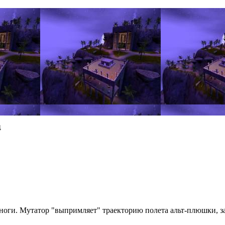
4
 ноги. Мутатор "выпримляет" траекторию полета альт-плюшки, за