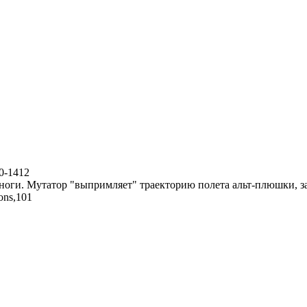
-0-1412
 ноги. Мутатор "выпримляет" траекторию полета альт-плюшки, за
ons,101