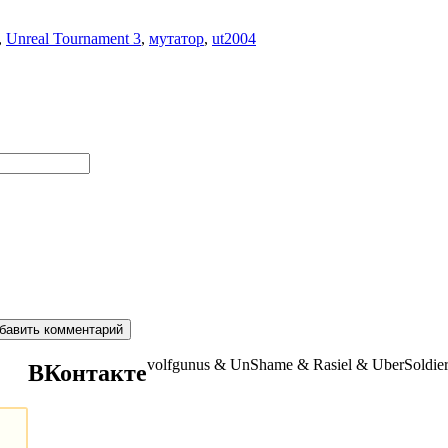
,
Unreal Tournament 3
,
мутатор
,
ut2004
volfgunus & UnShame & Rasiel & UberSoldi
ВКонтакте