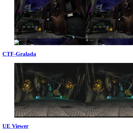
CTF-Gralada
UE Viewer