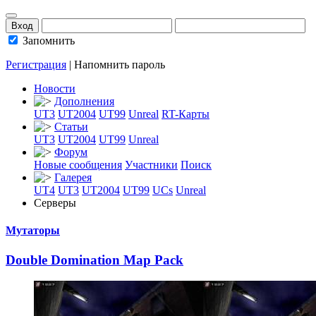
Запомнить
Регистрация
|
Напомнить пароль
Новости
Дополнения
UT3
UT2004
UT99
Unreal
RT-Карты
Статьи
UT3
UT2004
UT99
Unreal
Форум
Новые сообщения
Участники
Поиск
Галерея
UT4
UT3
UT2004
UT99
UCs
Unreal
Серверы
Мутаторы
Double Dominatio
­n Map Pack