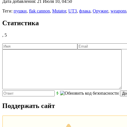
Дата добавления: 21 Июля 10, 04:50
Теги:
пушки
,
flak cannon
,
Mutator
,
UT3
,
флака
,
Оружие
,
weapons
Статистика
,
5
Поддержать сайт