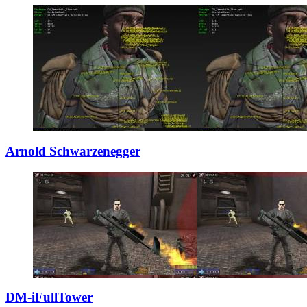
Arnold Schwarzen
­egger
DM-iFullTower