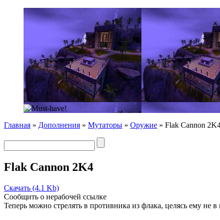
Главная
»
Дополнения
»
Мутаторы
»
Оружие
» Flak Cannon 2K
Flak Cannon 2K4
Скачать (4.1 Kb)
Сообщить о нерабочей ссылке
Теперь можно стрелять в противника из флака, целясь ему не в