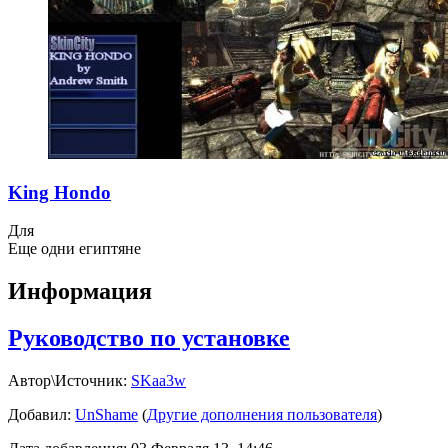
King Hondo
Для
Еще одни египтяне
Информация
Руководство по установке
Автор\Источник:
SKaa3w
Добавил:
UnShame
(
Другие дополнения пользователя
)