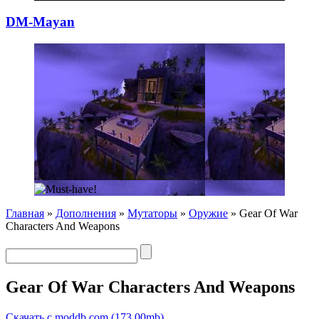
DM-Mayan
Главная
»
Дополнения
»
Мутаторы
»
Оружие
» Gear Of War
Characters And Weapons
Gear Of War Characters And Weapons
Скачать с moddb.com (173.00mb)