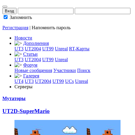
Запомнить
Регистрация
|
Напомнить пароль
Новости
Дополнения
UT3
UT2004
UT99
Unreal
RT-Карты
Статьи
UT3
UT2004
UT99
Unreal
Форум
Новые сообщения
Участники
Поиск
Галерея
UT4
UT3
UT2004
UT99
UCs
Unreal
Серверы
Мутаторы
UT2D-SuperMario