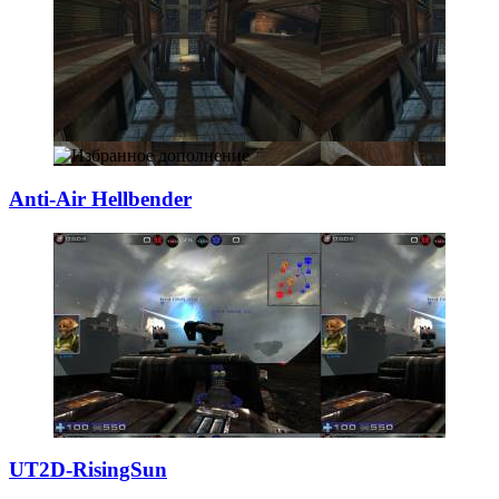
Anti-Air Hellben
­der
UT2D-RisingSun