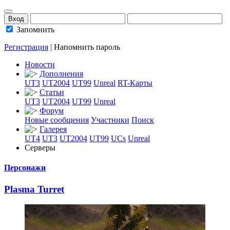
Запомнить
Регистрация
|
Напомнить пароль
Новости
Дополнения
UT3
UT2004
UT99
Unreal
RT-Карты
Статьи
UT3
UT2004
UT99
Unreal
Форум
Новые сообщения
Участники
Поиск
Галерея
UT4
UT3
UT2004
UT99
UCs
Unreal
Серверы
Персонажи
Plasma Turret