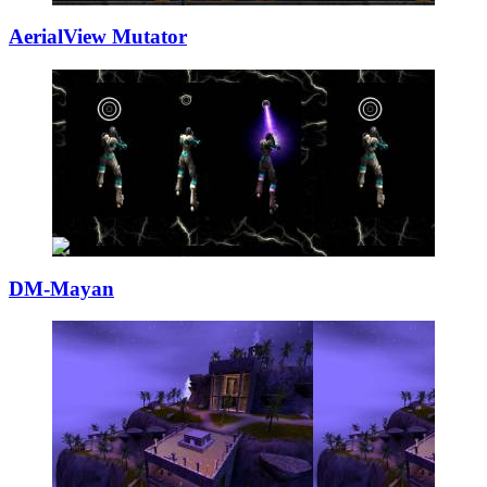
AerialView Mutat
­or
DM-Mayan