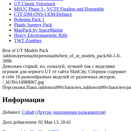
UT Classic Voicepack
MSUC Phase 3 - VCTF Finalists and Honorable
CTF-DM-ONS-UEM-Defance
Bohemia Pack 1
Plastic Surgery Pack
MapPack by SpaceMarine
Heavy Electromagnetic Rifle
TWT Zombies
Best of UT Models Pack
/addons/personazhi/personazhi/best_of_ut_models_pack/60-1-0-
3996
Довольно старый, но, пожалуй, лучший пак c моделями
игроков для первого UT от сайта SkinCity. Сборник содержит
в себе 16 разнообразных моделей от различных авторов.
/_ld/39/s14988067.jpg
Персонажи,Паки,/addons/ut99/characters,/addons/ut99/characters/p
Информация
Добавил:
Cobalt
(
Другие дополнения пользователя
)
Дата добавления: 02 Мая 13, 20:41