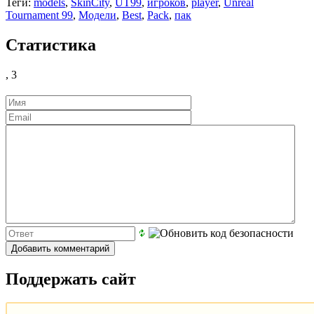
Теги:
models
,
SkinCity
,
UT99
,
игроков
,
player
,
Unreal
Tournament 99
,
Модели
,
Best
,
Pack
,
пак
Статистика
,
3
Поддержать сайт