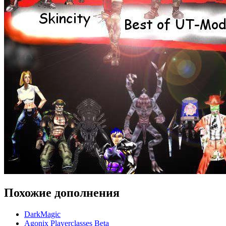
Похожие дополнения
DarkMagic
Agonix Playerclasses Beta