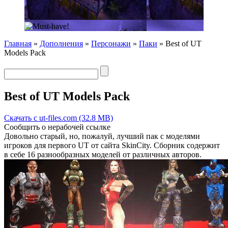
Главная
»
Дополнения
»
Персонажи
»
Паки
» Best of UT
Models Pack
Best of UT Models Pack
Скачать с ut-files.com (32.8 MB)
Сообщить о нерабочей ссылке
Довольно старый, но, пожалуй, лучший пак c моделями
игроков для первого UT от сайта SkinCity. Сборник содержит
в себе 16 разнообразных моделей от различных авторов.