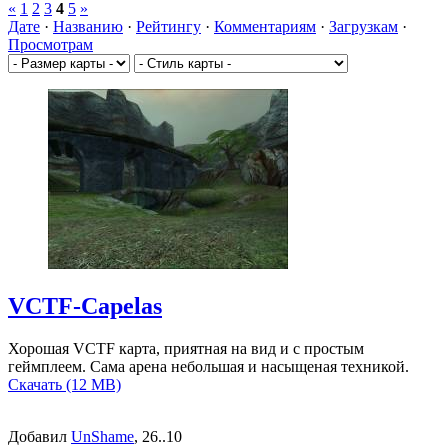
«
1
2
3
4
5
»
Дате
·
Названию
·
Рейтингу
·
Комментариям
·
Загрузкам
·
Просмотрам
VCTF-Capelas
Хорошая VCTF карта, приятная на вид и с простым
геймплеем. Сама арена небольшая и насыщеная техникой.
Скачать (12 MB)
Добавил
UnShame
, 26..10