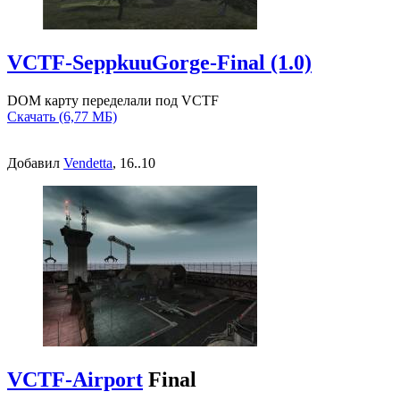
VCTF-SeppkuuGorge-Final (1.0)
DOM карту переделали под VCTF
Скачать (6,77 МБ)
Добавил
Vendetta
, 16..10
VCTF-Airport
Final