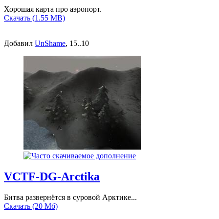
Хорошая карта про аэропорт.
Скачать (1.55 MB)
Добавил
UnShame
, 15..10
VCTF-DG-Arctika
Битва развернётся в суровой Арктике...
Скачать (20 Мб)