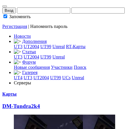
Запомнить
Регистрация
|
Напомнить пароль
Новости
Дополнения
UT3
UT2004
UT99
Unreal
RT-Карты
Статьи
UT3
UT2004
UT99
Unreal
Форум
Новые сообщения
Участники
Поиск
Галерея
UT4
UT3
UT2004
UT99
UCs
Unreal
Серверы
Карты
DM-Tundra2k4