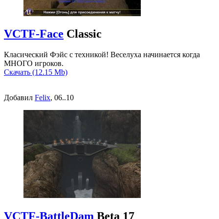
VCTF-Face
Classic
Класический Фэйс с техникой! Веселуха начинается когда
МНОГО игроков.
Скачать (12.15 Mb)
Добавил
Felix
, 06..10
VCTF-BattleDam
Beta 17