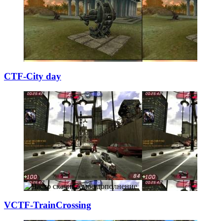
CTF-City day
VCTF-TrainCrossi
­ng