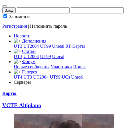
Запомнить
Регистрация
|
Напомнить пароль
Новости
Дополнения
UT3
UT2004
UT99
Unreal
RT-Карты
Статьи
UT3
UT2004
UT99
Unreal
Форум
Новые сообщения
Участники
Поиск
Галерея
UT4
UT3
UT2004
UT99
UCs
Unreal
Серверы
Карты
VCTF-Altiplano