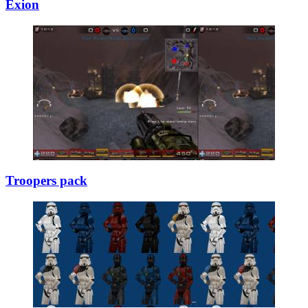
Exion
Troopers pack