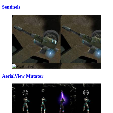
Sentinels
AerialView Mutat
­or