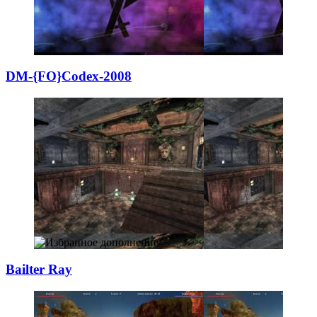
DM-{FO}Codex-200
­8
Bailter Ray