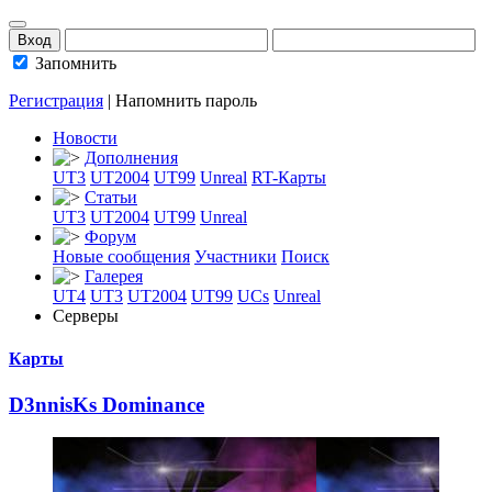
Запомнить
Регистрация
|
Напомнить пароль
Новости
Дополнения
UT3
UT2004
UT99
Unreal
RT-Карты
Статьи
UT3
UT2004
UT99
Unreal
Форум
Новые сообщения
Участники
Поиск
Галерея
UT4
UT3
UT2004
UT99
UCs
Unreal
Серверы
Карты
D3nnisKs Dominan
­ce