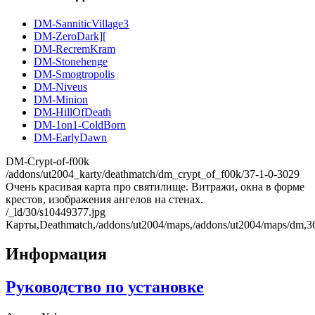
DM-SanniticVillage3
DM-ZeroDark][
DM-RecremKram
DM-Stonehenge
DM-Smogtropolis
DM-Niveus
DM-Minion
DM-HillOfDeath
DM-1on1-ColdBorn
DM-EarlyDawn
DM-Crypt-of-f00k
/addons/ut2004_karty/deathmatch/dm_crypt_of_f00k/37-1-0-3029
Очень красивая карта про святилище. Витражи, окна в форме
крестов, изображения ангелов на стенах.
/_ld/30/s10449377.jpg
Карты,Deathmatch,/addons/ut2004/maps,/addons/ut2004/maps/dm,3
Информация
Руководство по установке