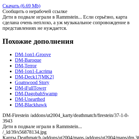
Скачать (6.69 Mb)
Сообщить о нерабочей ссылке
Дети в подвале играли в Rammstein... Если серьёзно, карта
сделана очень неплохо, а уж музыкальное сопровождение в
представлениях не нуждается.
Похожие дополнения
DM-1on1-Groove
DM-Baroque
DM-Terror
DM-1on1-Lacrima
DM-Deck17[MK2]
Goatswood Story
DM-iFullTower
DM-DagobahSwamp
DM-Unearthed
DM-Blackhawk
DM-Firestein
/addons/ut2004_karty/deathmatch/firestein/37-1-0-
3943
Дети в подвале играли в Rammstein...
/_ld/39/s56878134.jpg
Карты,Deathmatch,/addons/ut2004/maps,/addons/ut2004/maps/dm,3