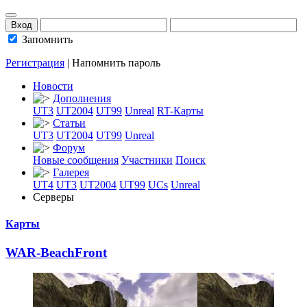
Запомнить
Регистрация
|
Напомнить пароль
Новости
Дополнения
UT3
UT2004
UT99
Unreal
RT-Карты
Статьи
UT3
UT2004
UT99
Unreal
Форум
Новые сообщения
Участники
Поиск
Галерея
UT4
UT3
UT2004
UT99
UCs
Unreal
Серверы
Карты
WAR-BeachFront