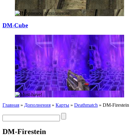
DM-Cube
Главная
»
Дополнения
»
Карты
»
Deathmatch
» DM-Firestein
DM-Firestein