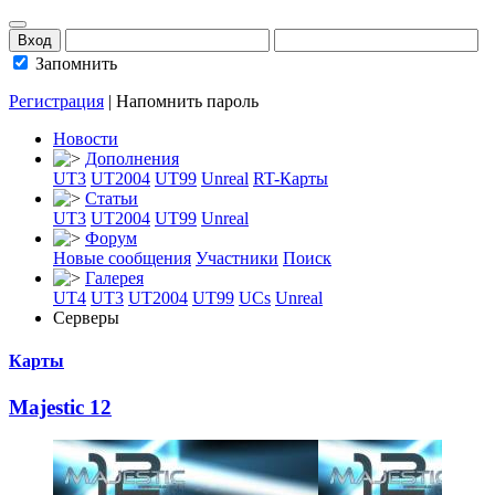
Запомнить
Регистрация
|
Напомнить пароль
Новости
Дополнения
UT3
UT2004
UT99
Unreal
RT-Карты
Статьи
UT3
UT2004
UT99
Unreal
Форум
Новые сообщения
Участники
Поиск
Галерея
UT4
UT3
UT2004
UT99
UCs
Unreal
Серверы
Карты
Majestic 12