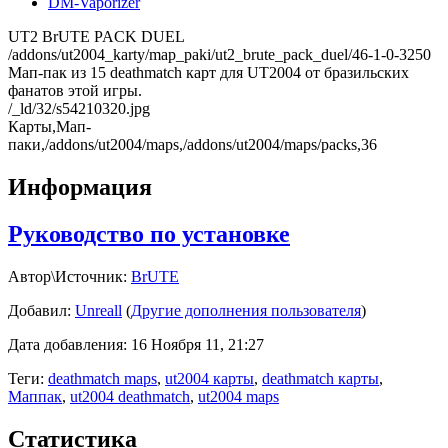
DM-Vaporizer
UT2 BrUTE PACK DUEL
/addons/ut2004_karty/map_paki/ut2_brute_pack_duel/46-1-0-3250
Мап-пак из 15 deathmatch карт для UT2004 от бразильских
фанатов этой игры.
/_ld/32/s54210320.jpg
Карты,Мап-
паки,/addons/ut2004/maps,/addons/ut2004/maps/packs,36
Информация
Руководство по установке
Автор\Источник:
BrUTE
Добавил:
Unreall
(
Другие дополнения пользователя
)
Дата добавления: 16 Ноября 11, 21:27
Теги:
deathmatch maps
,
ut2004 карты
,
deathmatch карты
,
Маппак
,
ut2004 deathmatch
,
ut2004 maps
Статистика