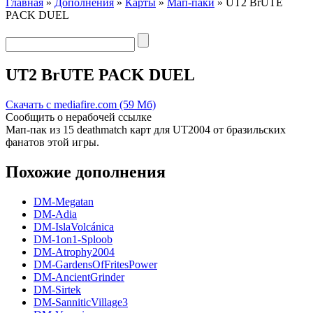
Главная
»
Дополнения
»
Карты
»
Мап-паки
» UT2 BrUTE
PACK DUEL
UT2 BrUTE PACK DUEL
Скачать с mediafire.com (59 Мб)
Сообщить о нерабочей ссылке
Мап-пак из 15 deathmatch карт для UT2004 от бразильских
фанатов этой игры.
Похожие дополнения
DM-Megatan
DM-Adia
DM-IslaVolcánica
DM-1on1-Sploob
DM-Atrophy2004
DM-GardensOfFritesPower
DM-AncientGrinder
DM-Sirtek
DM-SanniticVillage3