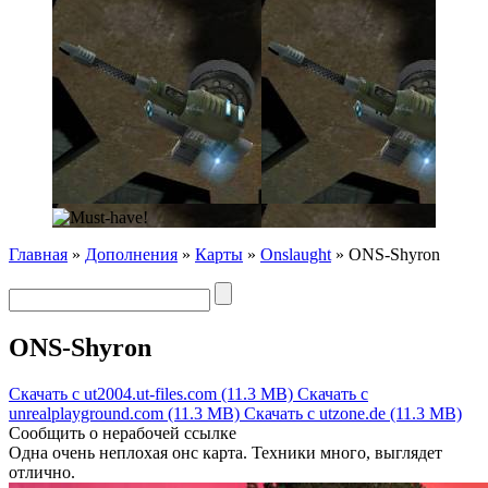
Главная
»
Дополнения
»
Карты
»
Onslaught
» ONS-Shyron
ONS-Shyron
Скачать с ut2004.ut-files.com (11.3 MB)
Скачать с
unrealplayground.com (11.3 MB)
Скачать с utzone.de (11.3 MB)
Сообщить о нерабочей ссылке
Одна очень неплохая онс карта. Техники много, выглядет
отлично.