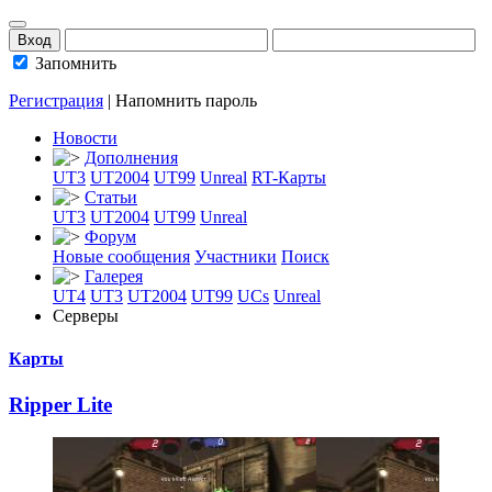
Запомнить
Регистрация
|
Напомнить пароль
Новости
Дополнения
UT3
UT2004
UT99
Unreal
RT-Карты
Статьи
UT3
UT2004
UT99
Unreal
Форум
Новые сообщения
Участники
Поиск
Галерея
UT4
UT3
UT2004
UT99
UCs
Unreal
Серверы
Карты
Ripper Lite