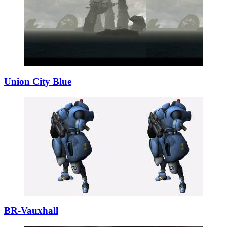
Union City Blue
BR-Vauxhall