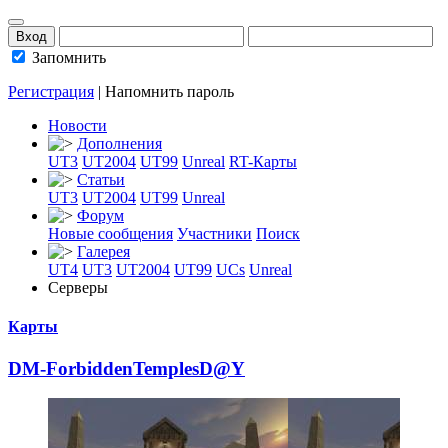
Запомнить
Регистрация
|
Напомнить пароль
Новости
Дополнения
UT3
UT2004
UT99
Unreal
RT-Карты
Статьи
UT3
UT2004
UT99
Unreal
Форум
Новые сообщения
Участники
Поиск
Галерея
UT4
UT3
UT2004
UT99
UCs
Unreal
Серверы
Карты
DM-ForbiddenTemp
­lesD@Y