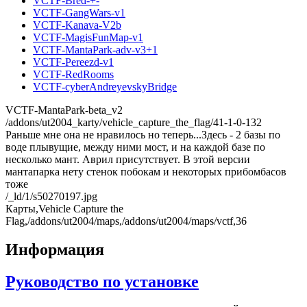
VCTF-Bred-+-
VCTF-GangWars-v1
VCTF-Kanava-V2b
VCTF-MagisFunMap-v1
VCTF-MantaPark-adv-v3+1
VCTF-Pereezd-v1
VCTF-RedRooms
VCTF-cyberAndreyevskyBridge
VCTF-MantaPark-beta_v2
/addons/ut2004_karty/vehicle_capture_the_flag/41-1-0-132
Раньше мне она не нравилось но теперь...Здесь - 2 базы по
воде плывущие, между ними мост, и на каждой базе по
несколько мант. Аврил присутствует. В этой версии
мантапарка нету стенок побокам и некоторых прибомбасов
тоже
/_ld/1/s50270197.jpg
Карты,Vehicle Capture the
Flag,/addons/ut2004/maps,/addons/ut2004/maps/vctf,36
Информация
Руководство по установке