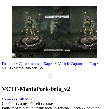
Главная
»
Дополнения
»
Карты
»
Vehicle Capture the Flag
»
VCTF-MantaPark-beta_v2
VCTF-MantaPark-beta_v2
Скачать (1.48 Mb)
Сообщить о нерабочей ссылке
Раньше мне она не нравилось но теперь...Здесь - 2 базы по