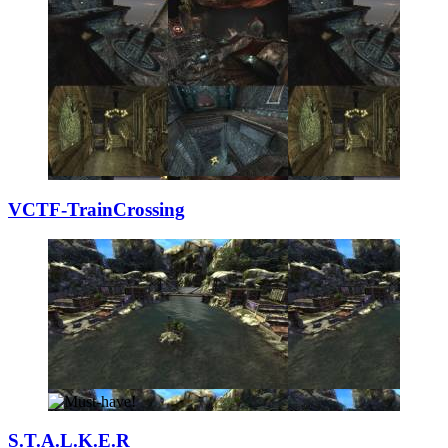
VCTF-TrainCrossi
­ng
S.T.A.L.K.E.R