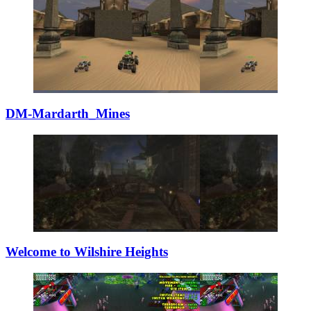
DM-Mardarth_Mine
­s
Welcome to Wilsh
­ire Heights