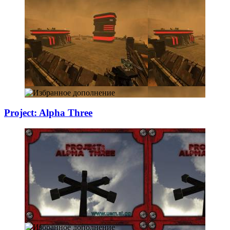
Project: Alpha T
­hree