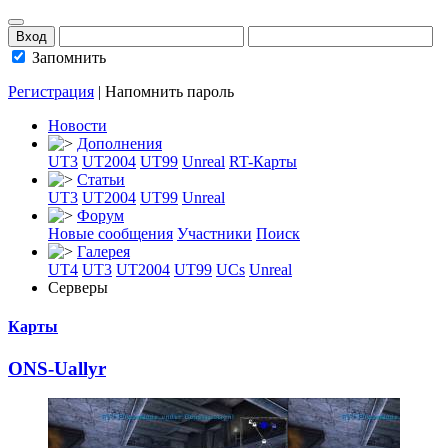
Запомнить
Регистрация
|
Напомнить пароль
Новости
Дополнения
UT3
UT2004
UT99
Unreal
RT-Карты
Статьи
UT3
UT2004
UT99
Unreal
Форум
Новые сообщения
Участники
Поиск
Галерея
UT4
UT3
UT2004
UT99
UCs
Unreal
Серверы
Карты
ONS-Uallyr