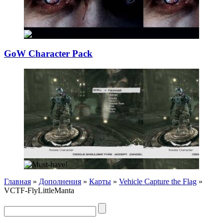
GoW Character Pa
­ck
Главная
»
Дополнения
»
Карты
»
Vehicle Capture the Flag
»
VCTF-FlyLittleManta