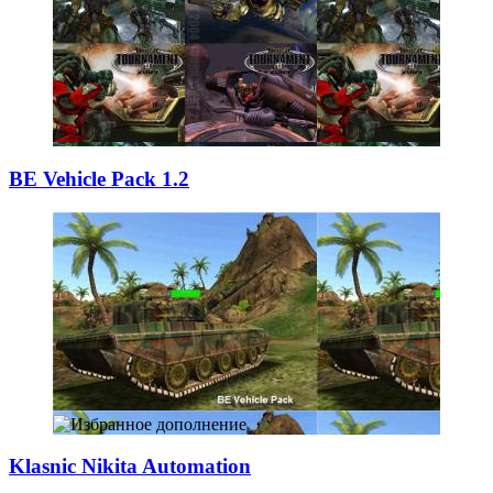
BE Vehicle Pack
­1.2
Klasnic Nikita A
­utomation