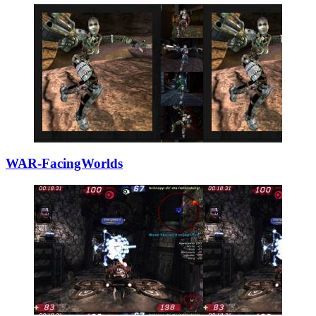
WAR-FacingWorlds