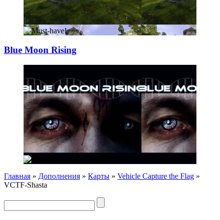
Blue Moon Rising
Главная
»
Дополнения
»
Карты
»
Vehicle Capture the Flag
»
VCTF-Shasta