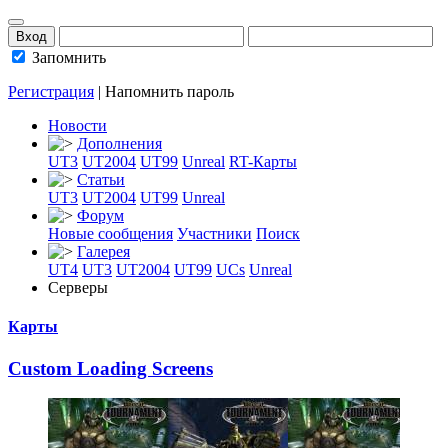
Запомнить
Регистрация
|
Напомнить пароль
Новости
Дополнения
UT3
UT2004
UT99
Unreal
RT-Карты
Статьи
UT3
UT2004
UT99
Unreal
Форум
Новые сообщения
Участники
Поиск
Галерея
UT4
UT3
UT2004
UT99
UCs
Unreal
Серверы
Карты
Custom Loading S
­creens