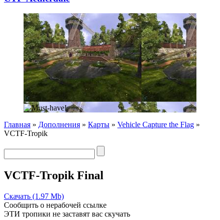
Главная
»
Дополнения
»
Карты
»
Vehicle Capture the Flag
»
VCTF-Tropik
VCTF-Tropik Final
Скачать (1.97 Mb)
Сообщить о нерабочей ссылке
ЭТИ тропики не заставят вас скучать