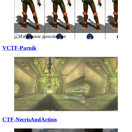
VCTF-Parnik
CTF-NecrisAndAct
­ion