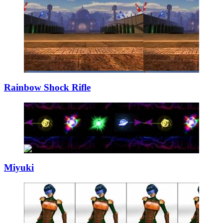
Rainbow Shock Ri
­fle
Miyuki