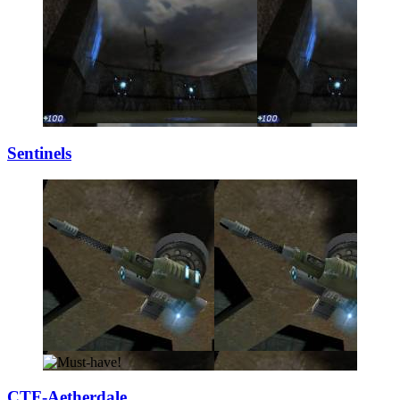
Sentinels
CTF-Aetherdale