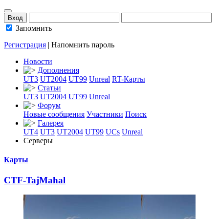
Запомнить
Регистрация
|
Напомнить пароль
Новости
Дополнения
UT3
UT2004
UT99
Unreal
RT-Карты
Статьи
UT3
UT2004
UT99
Unreal
Форум
Новые сообщения
Участники
Поиск
Галерея
UT4
UT3
UT2004
UT99
UCs
Unreal
Серверы
Карты
СTF-TajMahal