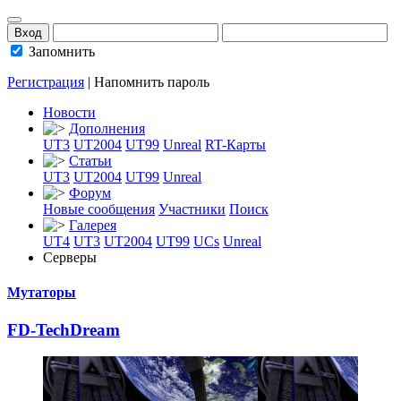
Запомнить
Регистрация
|
Напомнить пароль
Новости
Дополнения
UT3
UT2004
UT99
Unreal
RT-Карты
Статьи
UT3
UT2004
UT99
Unreal
Форум
Новые сообщения
Участники
Поиск
Галерея
UT4
UT3
UT2004
UT99
UCs
Unreal
Серверы
Мутаторы
FD-TechDream