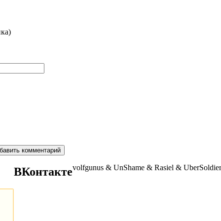
ка)
volfgunus & UnShame & Rasiel & UberSoldi
ВКонтакте