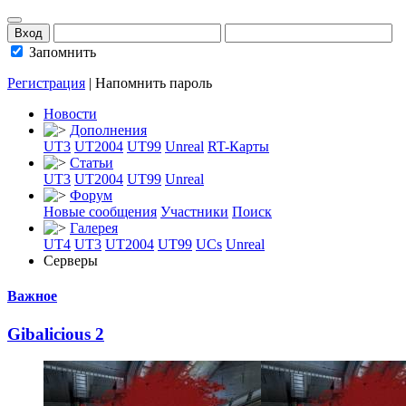
Запомнить
Регистрация
|
Напомнить пароль
Новости
Дополнения
UT3
UT2004
UT99
Unreal
RT-Карты
Статьи
UT3
UT2004
UT99
Unreal
Форум
Новые сообщения
Участники
Поиск
Галерея
UT4
UT3
UT2004
UT99
UCs
Unreal
Серверы
Важное
Gibalicious 2