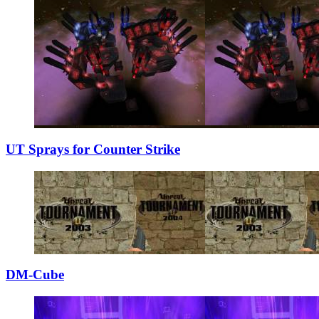
UT Sprays for Co
­unter Strike
DM-Cube