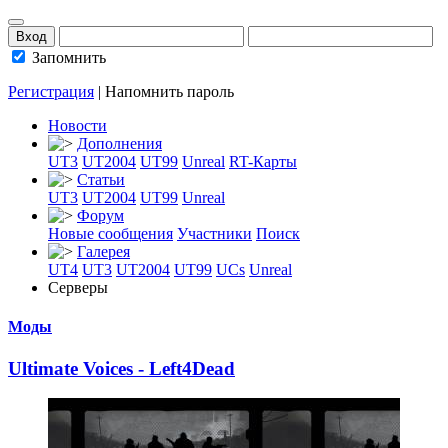
Запомнить
Регистрация
|
Напомнить пароль
Новости
Дополнения
UT3
UT2004
UT99
Unreal
RT-Карты
Статьи
UT3
UT2004
UT99
Unreal
Форум
Новые сообщения
Участники
Поиск
Галерея
UT4
UT3
UT2004
UT99
UCs
Unreal
Серверы
Моды
Ultimate Voices
­- Left4Dead