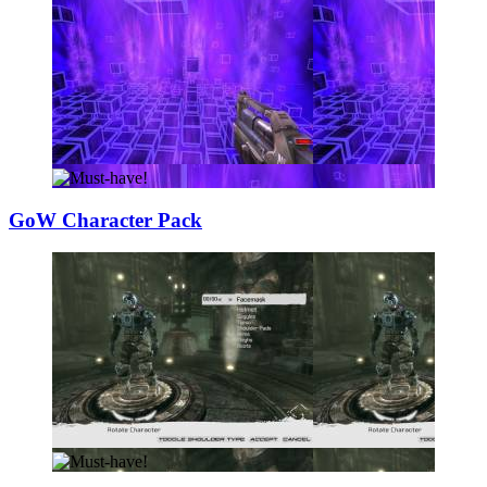
GoW Character Pa
­ck