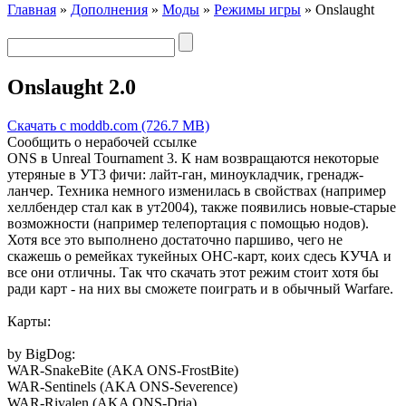
Главная
»
Дополнения
»
Моды
»
Режимы игры
» Onslaught
Onslaught 2.0
Скачать с moddb.com (726.7 MB)
Сообщить о нерабочей ссылке
ONS в Unreal Tournament 3. К нам возвращаются некоторые
утеряные в УТ3 фичи: лайт-ган, миноукладчик, гренадж-
ланчер. Техника немного изменилась в свойствах (например
хеллбендер стал как в ут2004), также появились новые-старые
возможности (например телепортация с помощью нодов).
Хотя все это выполнено достаточно паршиво, чего не
скажешь о ремейках тукейных ОНС-карт, коих сдесь КУЧА и
все они отличны. Так что скачать этот режим стоит хотя бы
ради карт - на них вы сможете поиграть и в обычный Warfare.
Карты:
by BigDog:
WAR-SnakeBite (AKA ONS-FrostBite)
WAR-Sentinels (AKA ONS-Severence)
WAR-Rivalen (AKA ONS-Dria)