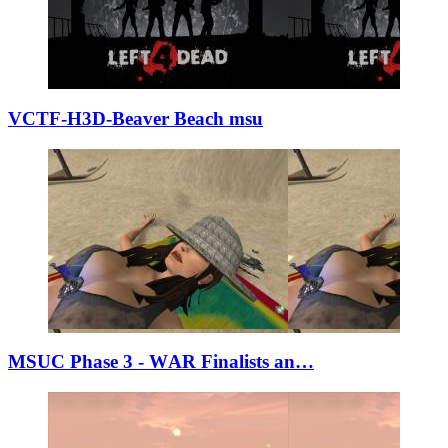
VCTF-H3D-Beaver
­Beach msu
MSUC Phase 3 - W
­AR Finalists an…