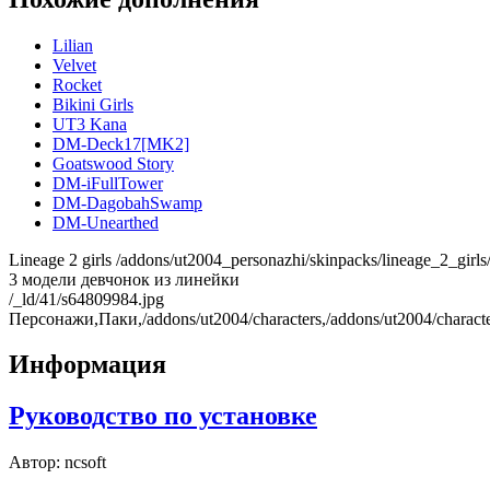
Lilian
Velvet
Rocket
Bikini Girls
UT3 Kana
DM-Deck17[MK2]
Goatswood Story
DM-iFullTower
DM-DagobahSwamp
DM-Unearthed
Lineage 2 girls
/addons/ut2004_personazhi/skinpacks/lineage_2_girls
3 модели девчонок из линейки
/_ld/41/s64809984.jpg
Персонажи,Паки,/addons/ut2004/characters,/addons/ut2004/characte
Информация
Руководство по установке
Автор:
ncsoft