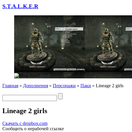
S.T.A.L.K.E.R
Главная
»
Дополнения
»
Персонажи
»
Паки
» Lineage 2 girls
Lineage 2 girls
Скачать с dropbox.com
Сообщить о нерабочей ссылке