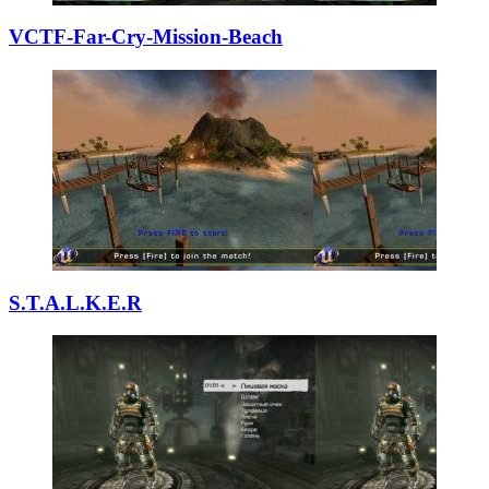
VCTF-Far-Cry-Mis
­sion-Beach
S.T.A.L.K.E.R