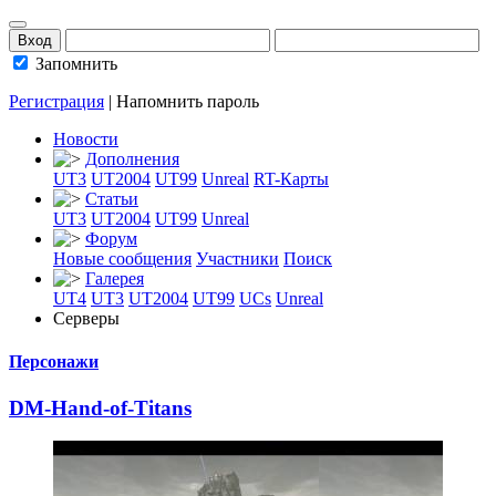
Запомнить
Регистрация
|
Напомнить пароль
Новости
Дополнения
UT3
UT2004
UT99
Unreal
RT-Карты
Статьи
UT3
UT2004
UT99
Unreal
Форум
Новые сообщения
Участники
Поиск
Галерея
UT4
UT3
UT2004
UT99
UCs
Unreal
Серверы
Персонажи
DM-Hand-of-Titan
­s