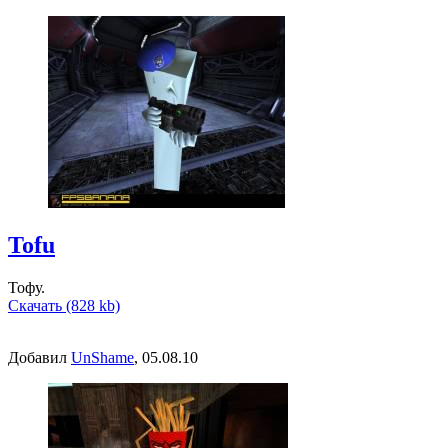
Tofu
Тофу.
Скачать (828 kb)
Добавил
UnShame
, 05.08.10