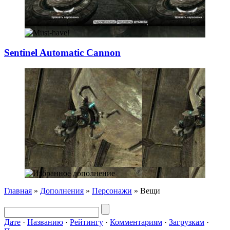
Sentinel Automat
­ic Cannon
Главная
»
Дополнения
»
Персонажи
» Вещи
Дате
·
Названию
·
Рейтингу
·
Комментариям
·
Загрузкам
·