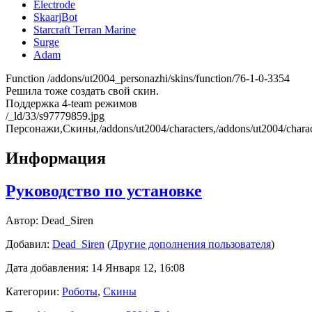
Electrode
SkaarjBot
Starcraft Terran Marine
Surge
Adam
Function
/addons/ut2004_personazhi/skins/function/76-1-0-3354
Решила тоже создать свой скин.
Поддержка 4-team режимов
/_ld/33/s97779859.jpg
Персонажи,Скины,/addons/ut2004/characters,/addons/ut2004/charact
Информация
Руководство по установке
Автор:
Dead_Siren
Добавил:
Dead_Siren
(
Другие дополнения пользователя
)
Дата добавления: 14 Января 12, 16:08
Категории:
Роботы
,
Скины