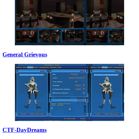
General Grievous
CTF-DayDreams