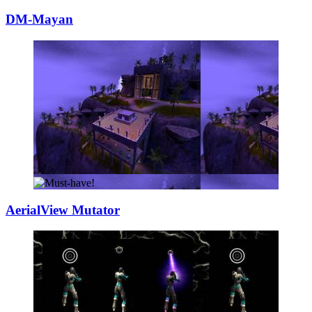
DM-Mayan
AerialView Mutat
­or