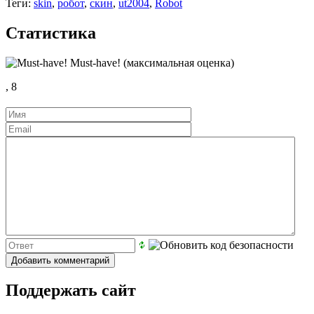
Теги:
skin
,
робот
,
скин
,
ut2004
,
Robot
Статистика
Must-have! (максимальная оценка)
,
8
Поддержать сайт