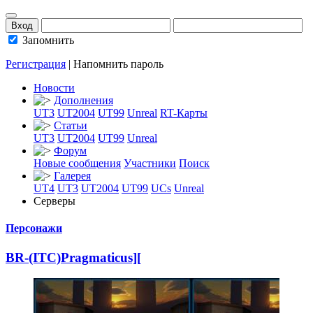
Запомнить
Регистрация
|
Напомнить пароль
Новости
Дополнения
UT3
UT2004
UT99
Unreal
RT-Карты
Статьи
UT3
UT2004
UT99
Unreal
Форум
Новые сообщения
Участники
Поиск
Галерея
UT4
UT3
UT2004
UT99
UCs
Unreal
Серверы
Персонажи
BR-(ITC)Pragmati
­cus][