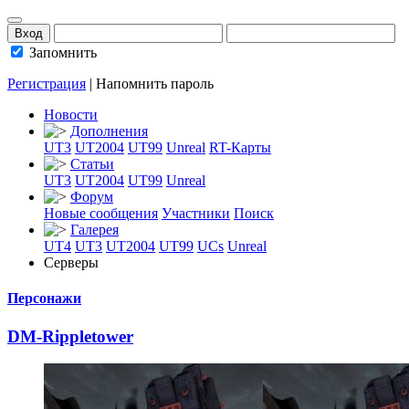
Запомнить
Регистрация
|
Напомнить пароль
Новости
Дополнения
UT3
UT2004
UT99
Unreal
RT-Карты
Статьи
UT3
UT2004
UT99
Unreal
Форум
Новые сообщения
Участники
Поиск
Галерея
UT4
UT3
UT2004
UT99
UCs
Unreal
Серверы
Персонажи
DM-Rippletower