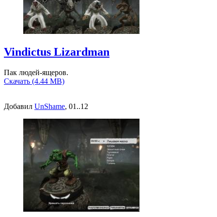
Vindictus Lizardman
Пак людей-ящеров.
Скачать (4.44 MB)
Добавил
UnShame
, 01..12