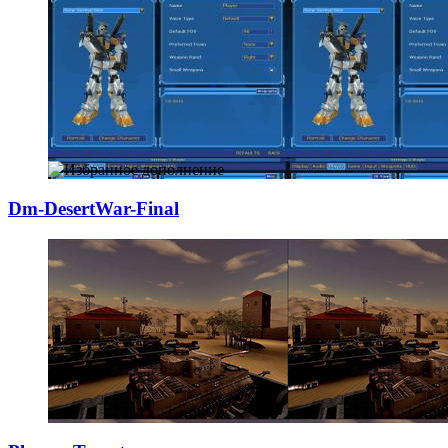
Dm-DesertWar-Fin
­al