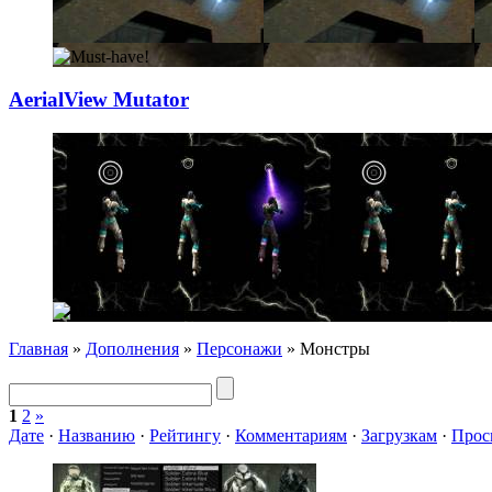
AerialView Mutat
­or
Главная
»
Дополнения
»
Персонажи
» Монстры
1
2
»
Дате
·
Названию
·
Рейтингу
·
Комментариям
·
Загрузкам
·
Прос