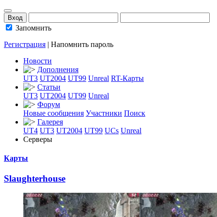
Запомнить
Регистрация
|
Напомнить пароль
Новости
Дополнения
UT3
UT2004
UT99
Unreal
RT-Карты
Статьи
UT3
UT2004
UT99
Unreal
Форум
Новые сообщения
Участники
Поиск
Галерея
UT4
UT3
UT2004
UT99
UCs
Unreal
Серверы
Карты
Slaughterhouse