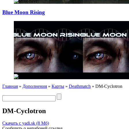
Blue Moon Rising
Главная
»
Дополнения
»
Карты
»
Deathmatch
» DM-Cyclotron
DM-Cyclotron
Скачать с yadi.sk (8 Мб)
Сообщить о нерабочей ссылке