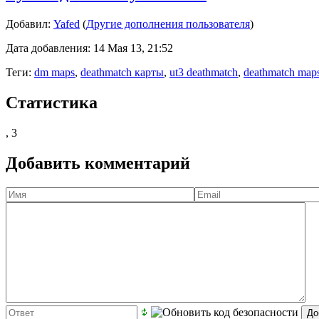
Добавил:
Yafed
(
Другие дополнения пользователя
)
Дата добавления: 14 Мая 13, 21:52
Теги:
dm maps
,
deathmatch карты
,
ut3 deathmatch
,
deathmatch map
Статистика
,
3
Добавить комментарий