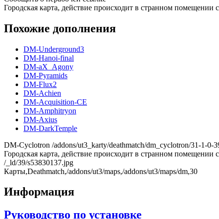
Городская карта, действие происходит в странном помещении с
Похожие дополнения
DM-Underground3
DM-Hanoi-final
DM-aX_Agony
DM-Pyramids
DM-Flux2
DM-Achien
DM-Acquisition-CE
DM-Amphitryon
DM-Axius
DM-DarkTemple
DM-Cyclotron
/addons/ut3_karty/deathmatch/dm_cyclotron/31-1-0-
Городская карта, действие происходит в странном помещении с
/_ld/39/s53830137.jpg
Карты,Deathmatch,/addons/ut3/maps,/addons/ut3/maps/dm,30
Информация
Руководство по установке