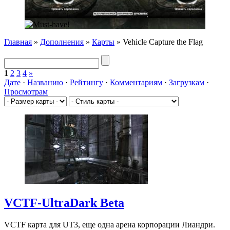
Главная
»
Дополнения
»
Карты
» Vehicle Capture the Flag
1
2
3
4
»
Дате
·
Названию
·
Рейтингу
·
Комментариям
·
Загрузкам
·
Просмотрам
VCTF-UltraDark Beta
VCTF карта для UT3, еще одна арена корпорации Лиандри.