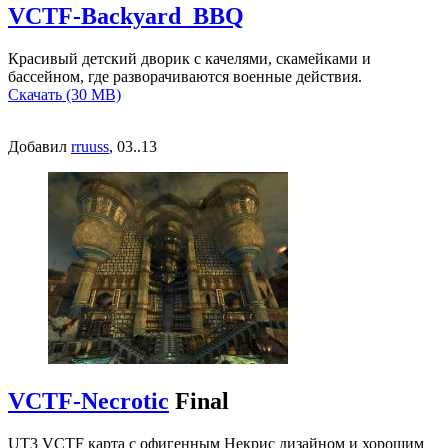
VCTF-Backyard_BBQ
Красивый детский дворик с качелями, скамейками и
бассейном, где разворачиваются военные действия.
Скачать (30 MB)
Добавил
rruuss
, 03..13
VCTF-Necrotic
Final
UT3 VCTF карта с офигенным Некрис дизайном и хорошим