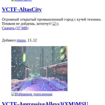
VCTF-AltasCity
Огромный открытый промышленный город с кучей техники.
Пешком не дойдешь, затопчут!
Скачать (37 MB)
Добавил
rruuss
, 13..12
VCTF-AggressiveAlleys3(XM)MSU