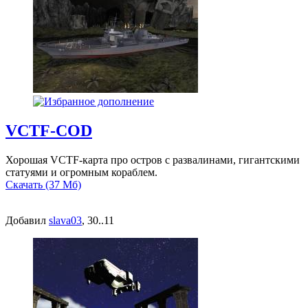
VCTF-COD
Хорошая VCTF-карта про остров с развалинами, гигантскими
статуями и огромным кораблем.
Скачать (37 Мб)
Добавил
slava03
, 30..11