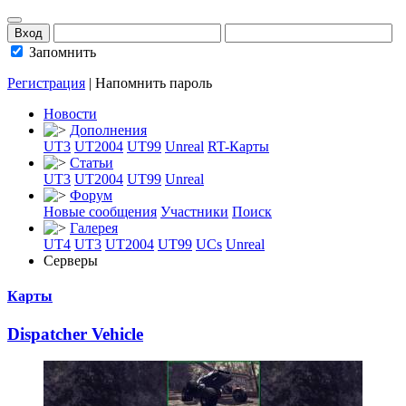
Запомнить
Регистрация
|
Напомнить пароль
Новости
Дополнения
UT3
UT2004
UT99
Unreal
RT-Карты
Статьи
UT3
UT2004
UT99
Unreal
Форум
Новые сообщения
Участники
Поиск
Галерея
UT4
UT3
UT2004
UT99
UCs
Unreal
Серверы
Карты
Dispatcher Vehic
­le