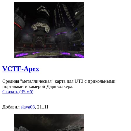
VCTF-Apex
Средняя "металлическая" карта для UT3 с прикольными
порталами и камерой Даркволкера.
Скачать (35 мб)
Добавил
slava03
, 21..11