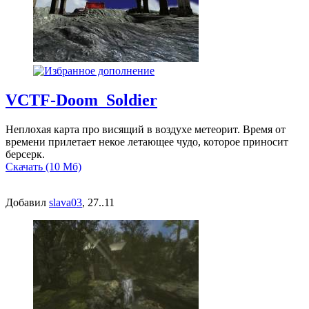
VCTF-Doom_Soldier
Неплохая карта про висящий в воздухе метеорит. Время от
времени прилетает некое летающее чудо, которое приносит
берсерк.
Скачать (10 Мб)
Добавил
slava03
, 27..11