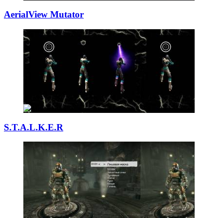
AerialView Mutat
­or
S.T.A.L.K.E.R