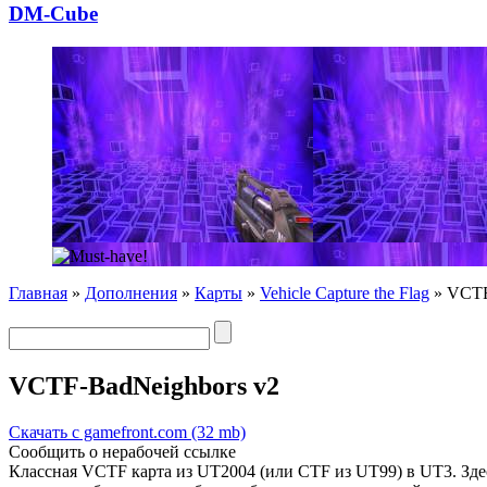
DM-Cube
Главная
»
Дополнения
»
Карты
»
Vehicle Capture the Flag
» VCTF
VCTF-BadNeighbors v2
Скачать с gamefront.com (32 mb)
Сообщить о нерабочей ссылке
Классная VCTF карта из UT2004 (или CTF из UT99) в UT3. Здес