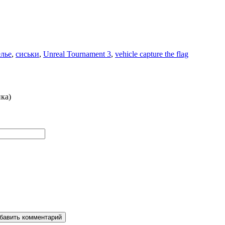
лье
,
сиськи
,
Unreal Tournament 3
,
vehicle capture the flag
ка)