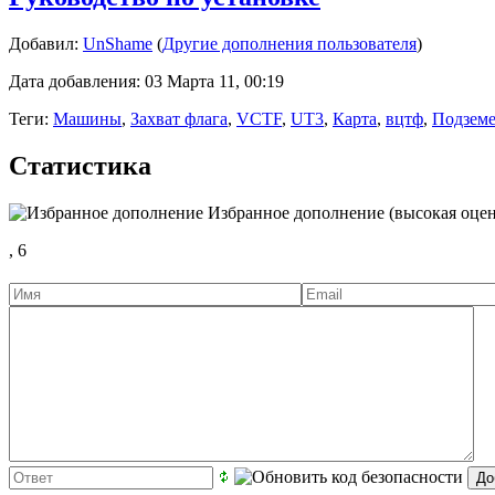
Добавил:
UnShame
(
Другие дополнения пользователя
)
Дата добавления: 03 Марта 11, 00:19
Теги:
Машины
,
Захват флага
,
VCTF
,
UT3
,
Карта
,
вцтф
,
Подземе
Статистика
Избранное дополнение (высокая оцен
,
6