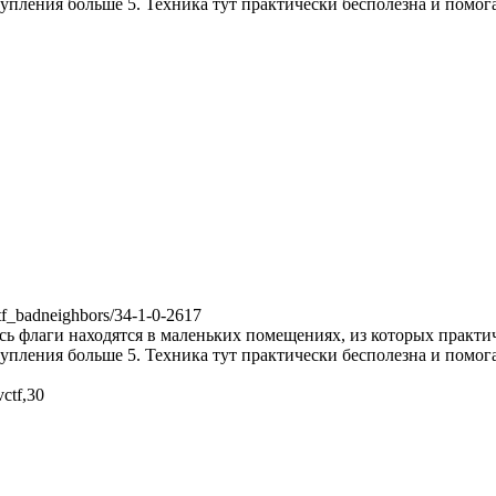
тупления больше 5. Техника тут практически бесполезна и помога
ctf_badneighbors/34-1-0-2617
ь флаги находятся в маленьких помещениях, из которых практич
тупления больше 5. Техника тут практически бесполезна и помога
ctf,30