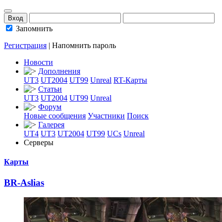
Запомнить
Регистрация
|
Напомнить пароль
Новости
Дополнения
UT3
UT2004
UT99
Unreal
RT-Карты
Статьи
UT3
UT2004
UT99
Unreal
Форум
Новые сообщения
Участники
Поиск
Галерея
UT4
UT3
UT2004
UT99
UCs
Unreal
Серверы
Карты
BR-Aslias