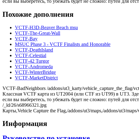
если вы выберетесь, то убежать будет не сложно: путей для отс
Похожие дополнения
VCTF-H3D-Beaver Beach msu
VCTF-The-Great-Wall
VCTF-Bay
MSUC Phase 3 - VCTF Finalists and Honorable
VCTF-DeathIsland
VCTF-Celestial
VCTF-42 Turgor
VCTF-Andromeda
VCTF-WinterBridge
VCTF-MarketDistrict
VCTF-BadNeighbors
/addons/ut3_karty/vehicle_capture_the_flag/v
Классная VCTF карта из UT2004 (или CTF из UT99) в UT3. Здес
если вы выберетесь, то убежать будет не сложно: путей для отс
/_ld/26/s68966321.jpg
Карты,Vehicle Capture the Flag,/addons/ut3/maps,/addons/ut3/maps/v
Информация
Руководство по установке