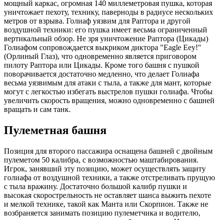
мощный каркас, огромная 140 миллеметровая пушка, которая
уничтожает пехоту, технику, паверноды в радиусе нескольких
метров от взрыва. Голиаф уязвим для Раптора и другой
воздушной техники: его пушка имеет весьма ограниченный
вертикальный обзор. Не зря уничтожение Раптора (Цикады)
Голиафом сопровождается выкриком диктора "Eagle Eey!"
(Орлиный Глаз), что одновременно является приговором
пилоту Раптора или Цикады. Кроме того башня с пушкой
поворачивается достаточно медленно, что делает Голиафа
весьма уязвимым для атаки с тыла, а также для мант, которые
могут с легкостью избегать выстрелов пушки голиафа. Чтобы
увеличить скорость вращения, можно одновременно с башней
вращать и сам танк.
Пулеметная башня
Позиция для второго пассажира оснащена башней с двойным
пулеметом 50 калибра, с возможностью маштабирования.
Игрок, занявший эту позицию, может осуществлять защиту
голиафа от воздушной техники, а также отстреливать прущую
с тыла вражину. Достаточно большой калибр пушки и
высокая скорострельность не оставляет шанса выжить пехоте
и мелкой технике, такой как Манта или Скорпион. Также не
возбраняется занимать позицию пулеметчика и водителю,