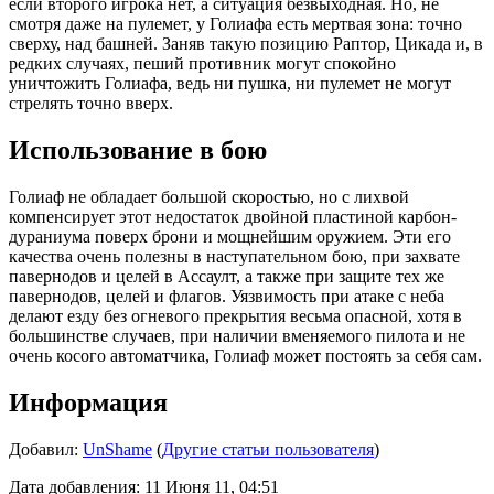
если второго игрока нет, а ситуация безвыходная. Но, не
смотря даже на пулемет, у Голиафа есть мертвая зона: точно
сверху, над башней. Заняв такую позицию Раптор, Цикада и, в
редких случаях, пеший противник могут спокойно
уничтожить Голиафа, ведь ни пушка, ни пулемет не могут
стрелять точно вверх.
Использование в бою
Голиаф не обладает большой скоростью, но с лихвой
компенсирует этот недостаток двойной пластиной карбон-
дураниума поверх брони и мощнейшим оружием. Эти его
качества очень полезны в наступательном бою, при захвате
павернодов и целей в Ассаулт, а также при защите тех же
павернодов, целей и флагов. Уязвимость при атаке с неба
делают езду без огневого прекрытия весьма опасной, хотя в
большинстве случаев, при наличии вменяемого пилота и не
очень косого автоматчика, Голиаф может постоять за себя сам.
Информация
Добавил:
UnShame
(
Другие статьи пользователя
)
Дата добавления: 11 Июня 11, 04:51