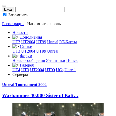
Запомнить
Регистрация
|
Напомнить пароль
Новости
Дополнения
UT3
UT2004
UT99
Unreal
RT-Карты
Статьи
UT3
UT2004
UT99
Unreal
Форум
Новые сообщения
Участники
Поиск
Галерея
UT4
UT3
UT2004
UT99
UCs
Unreal
Серверы
Unreal Tournament 2004
Warhammer 40.000
­ Sister of Batt…