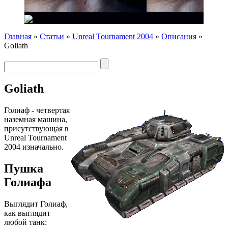
Главная
»
Статьи
»
Unreal Tournament 2004
»
Описания
»
Goliath
Goliath
Голиаф - четвертая
наземная машина,
присутствующая в
Unreal Tournament
2004 изначально.
Пушка
Голиафа
Выглядит Голиаф,
как выглядит
любой танк: