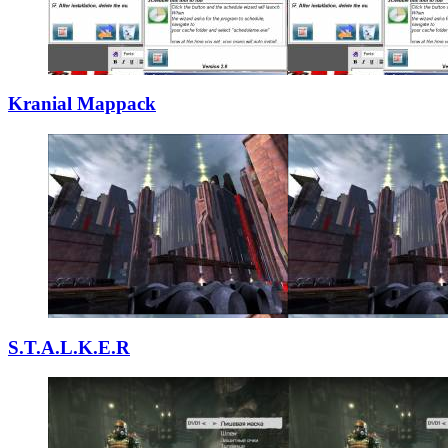
Kranial Mappack
S.T.A.L.K.E.R