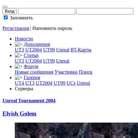
Запомнить
Регистрация
|
Напомнить пароль
Новости
Дополнения
UT3
UT2004
UT99
Unreal
RT-Карты
Статьи
UT3
UT2004
UT99
Unreal
Форум
Новые сообщения
Участники
Поиск
Галерея
UT4
UT3
UT2004
UT99
UCs
Unreal
Серверы
Unreal Tournament 2004
Elvish Golem