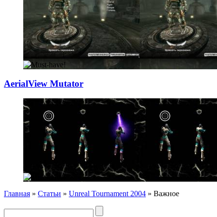
AerialView Mutat
­or
Главная
»
Статьи
»
Unreal Tournament 2004
» Важное