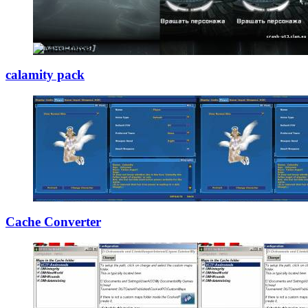
calamity pack
Cache Converter