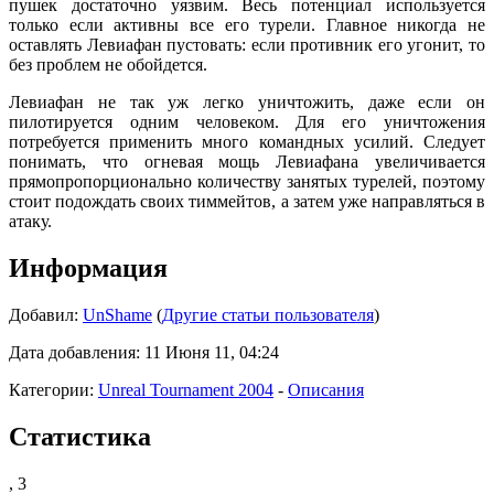
пушек достаточно уязвим. Весь потенциал используется
только если активны все его турели. Главное никогда не
оставлять Левиафан пустовать: если противник его угонит, то
без проблем не обойдется.
Левиафан не так уж легко уничтожить, даже если он
пилотируется одним человеком. Для его уничтожения
потребуется применить много командных усилий. Следует
понимать, что огневая мощь Левиафана увеличивается
прямопропорционально количеству занятых турелей, поэтому
стоит подождать своих тиммейтов, а затем уже направляться в
атаку.
Информация
Добавил:
UnShame
(
Другие статьи пользователя
)
Дата добавления: 11 Июня 11, 04:24
Категории:
Unreal Tournament 2004
-
Описания
Статистика
,
3