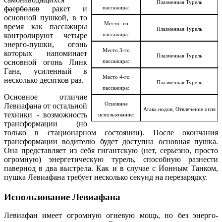
Плазменная Турель
фаерболов
ракет и
пассажира:
основной пушкой, в то
Место -го
время как пассажиры
Плазменная Турель
контролируют четыре
пассажира:
энерго-пушки, огонь
Место 3-го
которых напоминает
Плазменная Турель
основной огонь Линк
пассажира:
Гана, усиленный в
Место 4-го
несколько десятков раз.
Плазменная Турель
пассажира:
Основное отличие
Основное
Левиафана от остальной
Атака нодов, Отвлечение огня
техники - возможность
использование:
трансформации (но
только в стационарном состоянии). После окончания
трансформации водителю будет доступна основная пушка.
Она представляет из себя гигантскую (нет, серьезно, просто
огромную) энергетическую турель, способную разнести
павернод в два выстрела. Как и в случае с Ионным Танком,
пушка Левиафана требует несколько секунд на перезарядку.
Использование Левиафана
Левиафан имеет огромную огневую мощь, но без энерго-