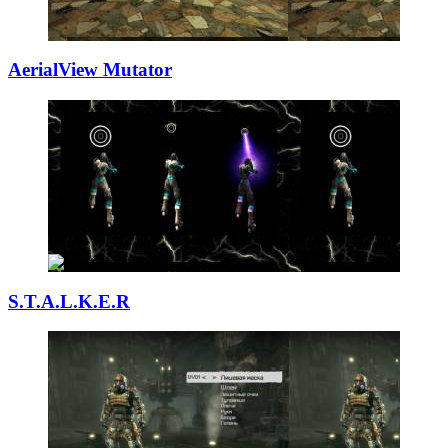
AerialView Mutat
­or
S.T.A.L.K.E.R