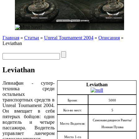
Главная
»
Статьи
»
Unreal Tournament 2004
»
Описания
»
Leviathan
Leviathan
Левиафан - супер-
Leviathan
техника среди
остальных
транспортных средств в
Броня:
5000
Unreal Tournament 2004.
Он вмещает в себя
Кол-во мест:
5
пятерых бойцов: один
Самонаводящиеся Ракеты/
водитель и четыре
Место Водителя:
пассажира. Водитель
Ионная Пушка
управляет ланчером
Место 1-го
самонаводящихся