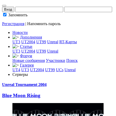
Запомнить
Регистрация
|
Напомнить пароль
Новости
Дополнения
UT3
UT2004
UT99
Unreal
RT-Карты
Статьи
UT3
UT2004
UT99
Unreal
Форум
Новые сообщения
Участники
Поиск
Галерея
UT4
UT3
UT2004
UT99
UCs
Unreal
Серверы
Unreal Tournament 2004
Blue Moon Rising