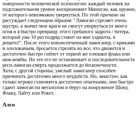
поверхности человеческой психологии: каждый человек на
подсознательном уровне воспринимает Миниган, как оружие,
от которого невозможно увернуться. По этой причине он
рассуждает следующим образом: "Ламоган стреляет очень
шустро, а значит мои враги не смогут увернуться от моего
огня и я быстро превращу этого гребаного задрота / читера,
который уже 10 раз подряд ставит на мне хэдшоты, в
решето!". После этого новоиспеченный ламоганер, с криками
и ололоканьем, бросается стрелять во все, что движется и
достаточно быстро гибнет от первой же плюшки флака или
шок-комбы. Но это его не останавивает и последовательность
респ-ламоган-смерть продолжается до бесконечности.
Хотя, с другой стороны, умелый ламоганер способен
причинить достаточно много неудобств. Но, зачастую, как
только игроки становятся достаточно опытными, они быстро
сдают ламоган на металолом и берут на вооружение Шоку,
Флаку, Лайту или Рокет.
Алсо