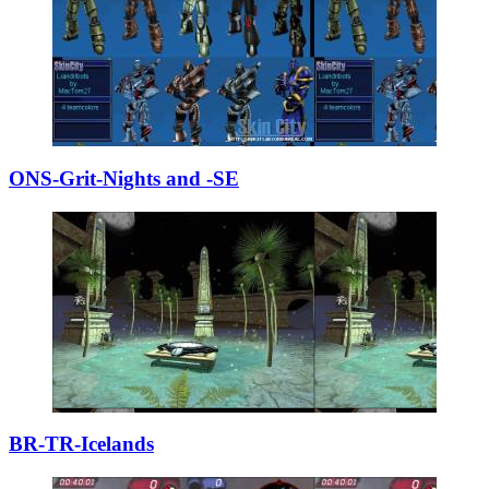
ONS-Grit-Nights
­and -SE
BR-TR-Icelands