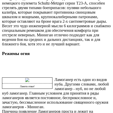
немецкого пулемета Schultz-Metzger серии T23-A, способен
стрелять двумя типами боеприпасов: пулями небольшого
калибра, которые покрывают противника свинцовым
шквалом и мощными, крупнокалиберными патронами,
которые оставляют на броне врага 2-х сантиметровые дыры.
Весит это чудо инженерной мысли 6 килограммов и снабжено
специальным ремешком для обеспечения комфорта при
отстреле неверных. Миниган отлично подходит как для
ведения боя на средних и дальних дистанциях, так и для
ближнего боя, хотя это и не лучший вариант.
Режимы огня
Ламоганер есть один из видов
нуба. Другими словами, любой
Ламота отаке!
ламоганер - нуб, но не любой
нуб ламоганер. Главным условием для принятия в ряды
ламоганеров является постоянное, бесприкословное и,
зачастую, бессмысленное использование священного оружия
ламоганеров - Миниган.
Причина появление Ламоганеров проста и лежит на