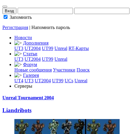
Запомнить
Регистрация
|
Напомнить пароль
Новости
Дополнения
UT3
UT2004
UT99
Unreal
RT-Карты
Статьи
UT3
UT2004
UT99
Unreal
Форум
Новые сообщения
Участники
Поиск
Галерея
UT4
UT3
UT2004
UT99
UCs
Unreal
Серверы
Unreal Tournament 2004
Liandribots