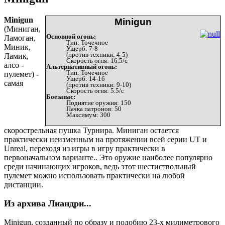
Minigun
Minigun
(Миниган,
Основной огонь:
Ламоган,
Тип: Точечное
Миник,
Ущерб: 7-8
(против техники: 4-5)
Ламик,
Скорость огня: 16.5/с
алсо -
Альтернативный огонь:
Тип: Точечное
пулемет) -
Ущерб: 14-16
самая
(против техники: 9-10)
Скорость огня: 5.5/с
Боезапас:
Поднятие оружия: 150
Пачка патронов: 50
Максимум: 300
скорострельная пушка Турнира. Миниган остается
практически неизменным на протяжении всей серии UT и
Unreal, переходя из игры в игру практически в
первоначальном варианте.. Это оружие наиболее популярно
среди начинающих игроков, ведь этот шестиствольный
пулемет можно использовать практически на любой
дистанции.
Из архива Лиандри...
Minigun, созданный по образу и подобию 23-х милиметрового