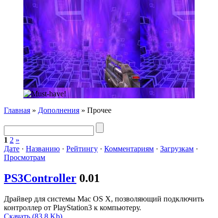
Главная
»
Дополнения
»
Прочее
1
2
»
Дате
·
Названию
·
Рейтингу
·
Комментариям
·
Загрузкам
·
Просмотрам
PS3Controller
0.01
Драйвер для системы Mac OS X, позволяющий подключить
контроллер от PlayStation3 к компьютеру.
Скачать (83.8 Kb)