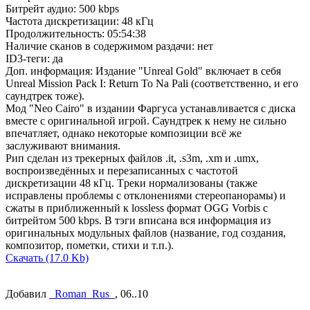
Битрейт аудио: 500 kbps
Частота дискретизации: 48 кГц
Продолжительность: 05:54:38
Наличие сканов в содержимом раздачи: нет
ID3-теги: да
Доп. информация: Издание "Unreal Gold" включает в себя
Unreal Mission Pack I: Return To Na Pali (соответственно, и его
саундтрек тоже).
Мод "Neo Cairo" в издании Фаргуса устанавливается с диска
вместе с оригинальной игрой. Саундтрек к нему не сильно
впечатляет, однако некоторые композиции всё же
заслуживают внимания.
Рип сделан из трекерных файлов .it, .s3m, .xm и .umx,
воспроизведённых и перезаписанных с частотой
дискретизации 48 кГц. Tреки нормализованы (также
исправлены проблемы с отклонениями стереопанорамы) и
сжаты в приближенный к lossless формат OGG Vorbis с
битрейтом 500 kbps. В тэги вписана вся информация из
оригинальных модульных файлов (название, год создания,
композитор, пометки, стихи и т.п.).
Скачать (17.0 Kb)
Добавил
_Roman_Rus_
, 06..10