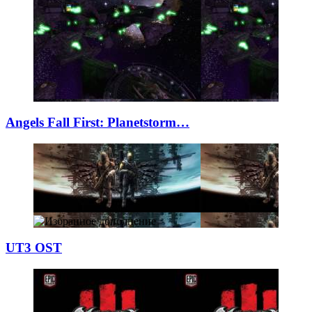
Angels Fall Firs
­t: Planetstorm…
UT3 OST