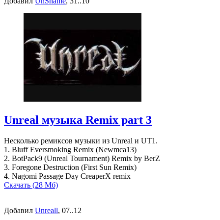
Добавил
UnShame
, 31..10
Unreal музыка Remix part 3
Несколько ремиксов музыки из Unreal и UT1.
1. Bluff Eversmoking Remix (Newmca13)
2. BotPack9 (Unreal Tournament) Remix by BerZ
3. Foregone Destruction (First Sun Remix)
4. Nagomi Passage Day CreaperX remix
Скачать (28 Мб)
Добавил
Unreall
, 07..12