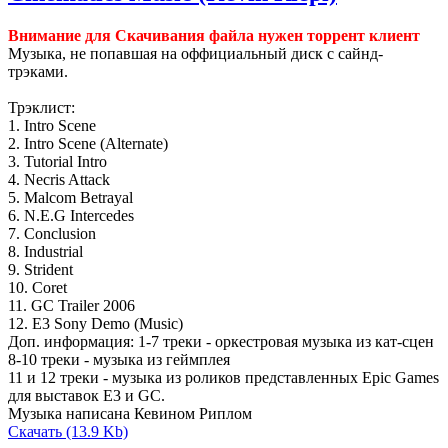
Внимание для Скачивания файла нужен торрент клиент
Музыка, не попавшая на оффициальный диск с сайнд-
трэками.
Трэклист:
1. Intro Scene
2. Intro Scene (Alternate)
3. Tutorial Intro
4. Necris Attack
5. Malcom Betrayal
6. N.E.G Intercedes
7. Conclusion
8. Industrial
9. Strident
10. Coret
11. GC Trailer 2006
12. E3 Sony Demo (Music)
Доп. информация: 1-7 треки - оркестровая музыка из кат-сцен
8-10 треки - музыка из геймплея
11 и 12 треки - музыка из роликов представленных Epic Games
для выставок Е3 и GC.
Музыка написана Кевином Риплом
Скачать (13.9 Kb)