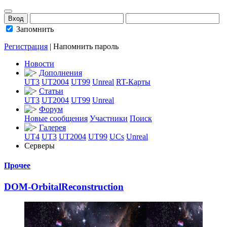
Запомнить
Регистрация
|
Напомнить пароль
Новости
Дополнения
UT3
UT2004
UT99
Unreal
RT-Карты
Статьи
UT3
UT2004
UT99
Unreal
Форум
Новые сообщения
Участники
Поиск
Галерея
UT4
UT3
UT2004
UT99
UCs
Unreal
Серверы
Прочее
DOM-OrbitalRecon
­struction