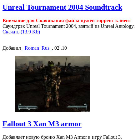
Unreal Tournament 2004 Soundtrack
Внимание для Скачивания файла нужен торрент клиент
Cаундтрэк Unreal Tournament 2004, взятый из Unreal Antology.
Скачать (13.9 Kb)
Добавил
_Roman_Rus_
, 02..10
Fallout 3 Xan M3 armor
Добавляет новую броню Xan M3 Armor в игру Fallout 3.